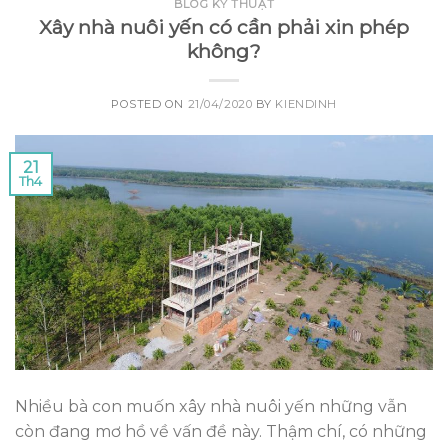
BLOG KỸ THUẬT
Xây nhà nuôi yến có cần phải xin phép
không?
POSTED ON
21/04/2020
BY
KIENDINH
21
Th4
Nhiều bà con muốn xây nhà nuôi yến những vẫn
còn đang mơ hồ về vấn đề này. Thậm chí, có những