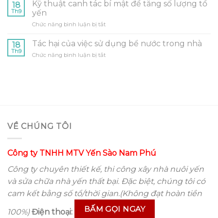
Làm
của
Kỹ thuật canh tác bí mật để tăng số lượng tổ
18
Lmb
Thức
chim
Th9
yến
Ăn
yến
ở
Chức năng bình luận bị tắt
Tự
Kỹ
Nhiên
thuật
Cho
Tác hại của việc sử dụng bể nước trong nhà
18
canh
Yến
Th9
ở
Chức năng bình luận bị tắt
tác
Làm
Tác
bí
Tổ
hại
mật
Nhanh
của
để
Chóng
việc
tăng
sử
số
dụng
lượng
bể
tổ
nước
yến
VỀ CHÚNG TÔI
trong
nhà
Công ty TNHH MTV Yến Sào Nam Phú
Công ty chuyên thiết kế, thi công xây nhà nuôi yến
và sửa chữa nhà yến thất bại. Đặc biệt, chúng tôi có
cam kết bằng số tổ/thời gian.(Không đạt hoàn tiền
BẤM GỌI NGAY
100%)
Điện thoại: