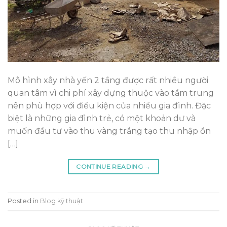
Mô hình xây nhà yến 2 tầng được rất nhiều người
quan tâm vì chi phí xây dựng thuộc vào tầm trung
nên phù hợp với điều kiện của nhiều gia đình. Đặc
biệt là những gia đình trẻ, có một khoản dư và
muốn đầu tư vào thu vàng trắng tạo thu nhập ổn
[…]
CONTINUE READING
→
Posted in
Blog kỹ thuật