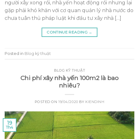
người xây xong rồi, nhà yến hoạt động rồi nhưng lại
gặp phải khó khăn với cơ quan quản lý nhà nước do
chưa tuân thủ pháp luật khi đầu tư xây nhà […]
CONTINUE READING
→
Posted in
Blog kỹ thuật
BLOG KỸ THUẬT
Chi phí xây nhà yến 100m2 là bao
nhiêu?
POSTED ON
19/04/2020
BY
KIENDINH
19
Th4